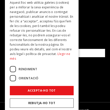
Aquest lloc web utilitza galetes (cookies)
TV
per a millorar la seva experiència de
Plans per fer
navegació, publicar anuncis o contingut
personalitzat i analitzar el nostre trànsit. En
Revistes
fer clic a “acceptar”, accepteu l’ús que fem
de les cookies, però també les podeu
refusar i/o personalitzar-les. En cas de
SUBSCRIU-TE A LA NOSTRA NEWSLETTER!
rebutjar-les, no podrem assegurar-vos el
correcte funcionament de les diferents
funcionalitats de la nostra pàgina. En
Correu electrònic*
podeu veure els detalls, així com el nostre
avís legal i política de privacitat.
Llegir-ne
més
Accepto la
política de privacitat
RENDIMENT
ORIENTACIÓ
ACCEPTA-HO TOT
REBUTJA-HO TOT