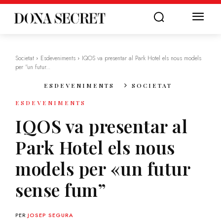
Societat
Esdeveniments
IQOS va presentar al Park Hotel els nous models
per "un futur...
ESDEVENIMENTS
SOCIETAT
ESDEVENIMENTS
IQOS va presentar al
Park Hotel els nous
models per «un futur
sense fum”
PER
JOSEP SEGURA