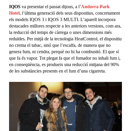
IQOS
va presentar el passat dijous, a l’
Andorra Park
Hotel
, l’última generació dels seus dispositius, concretament
els models IQOS 3 i IQOS 3 MULTI. L’aparell incorpora
destacades millores respecte a les anteriors versions, com ara,
la reducció del temps de càrrega o unes dimensions més
reduïdes. Per mitjà de la tecnologia HeatControl, el dispositiu
no crema el tabac, sinó que l’escalfa, de manera que no
genera fum, ni cendra, perquè no hi ha combustió. El que sí
que fa és vapor. Tot plegat fa que el fumador no inhali fum i,
en conseqüència, es produeix una reducció mitjana del 90%
de les substàncies presents en el fum d’una cigarreta.