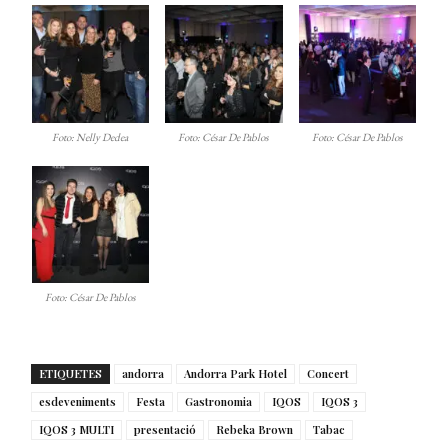
Foto: Nelly Dedea
Foto: César De Pablos
Foto: César De Pablos
Foto: César De Pablos
ETIQUETES
andorra
Andorra Park Hotel
Concert
esdeveniments
Festa
Gastronomia
IQOS
IQOS 3
IQOS 3 MULTI
presentació
Rebeka Brown
Tabac