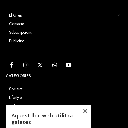
El Grup
Contacte
Subscripcions
Publicitat
CATEGORIES
Societat
Lifestyle
Cultura i art
×
Entrevistes
Aquest lloc web utilitza
galetes
Gastronomia