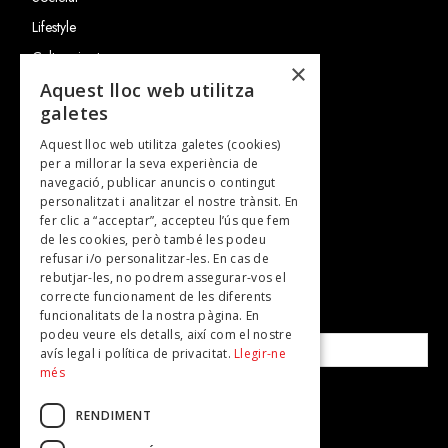
Lifestyle
Cultura i art
×
Entrevistes
Aquest lloc web utilitza
galetes
Gastronomia
Aquest lloc web utilitza galetes (cookies)
TV
per a millorar la seva experiència de
Plans per fer
navegació, publicar anuncis o contingut
personalitzat i analitzar el nostre trànsit. En
Revistes
fer clic a “acceptar”, accepteu l’ús que fem
de les cookies, però també les podeu
refusar i/o personalitzar-les. En cas de
SUBSCRIU-TE A LA NOSTRA NEWSLETTER!
rebutjar-les, no podrem assegurar-vos el
correcte funcionament de les diferents
funcionalitats de la nostra pàgina. En
Correu electrònic*
podeu veure els detalls, així com el nostre
avís legal i política de privacitat.
Llegir-ne
més
Accepto la
política de privacitat
RENDIMENT