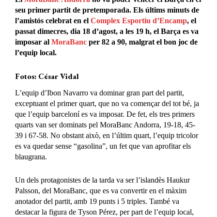
seu primer partit de pretemporada. Els últims minuts de
l’amistós celebrat en el
Complex Esportiu d’Encamp
, el
passat dimecres, dia 18 d’agost, a les 19 h, el Barça es va
imposar al
MoraBanc
per 82 a 90, malgrat el bon joc de
l’equip local.
Fotos: César Vidal
L’equip d’Ibon Navarro va dominar gran part del partit,
exceptuant el primer quart, que no va començar del tot bé, ja
que l’equip barceloní es va imposar. De fet, els tres primers
quarts van ser dominats pel MoraBanc Andorra, 19-18, 45-
39 i 67-58. No obstant això, en l’últim quart, l’equip tricolor
es va quedar sense “gasolina”, un fet que van aprofitar els
blaugrana.
Un dels protagonistes de la tarda va ser l’islandès Haukur
Palsson, del MoraBanc, que es va convertir en el màxim
anotador del partit, amb 19 punts i 5 triples. També va
destacar la figura de Tyson Pérez, per part de l’equip local,