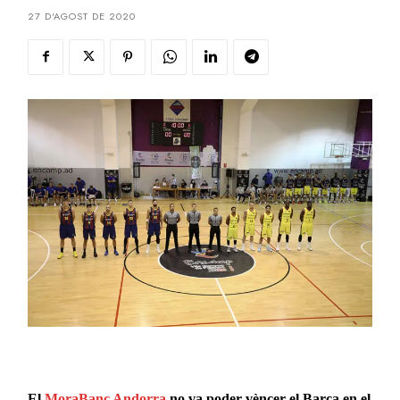
27 D'AGOST DE 2020
El
MoraBanc Andorra
no va poder vèncer el Barça en el