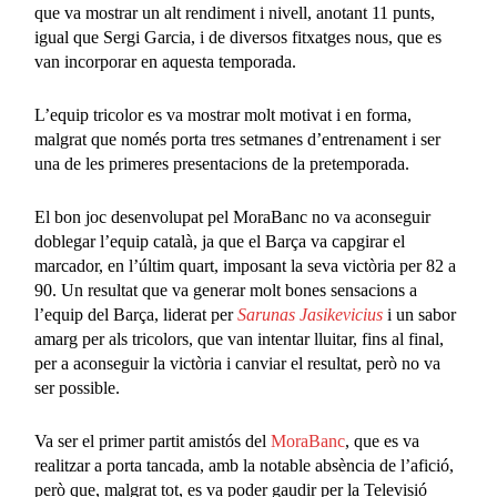
que va mostrar un alt rendiment i nivell, anotant 11 punts,
igual que Sergi Garcia, i de diversos fitxatges nous, que es
van incorporar en aquesta temporada.
L’equip tricolor es va mostrar molt motivat i en forma,
malgrat que només porta tres setmanes d’entrenament i ser
una de les primeres presentacions de la pretemporada.
El bon joc desenvolupat pel MoraBanc no va aconseguir
doblegar l’equip català, ja que el Barça va capgirar el
marcador, en l’últim quart, imposant la seva victòria per 82 a
90. Un resultat que va generar molt bones sensacions a
l’equip del Barça, liderat per
Sarunas Jasikevicius
i un sabor
amarg per als tricolors, que van intentar lluitar, fins al final,
per a aconseguir la victòria i canviar el resultat, però no va
ser possible.
Va ser el primer partit amistós del
MoraBanc
, que es va
realitzar a porta tancada, amb la notable absència de l’afició,
però que, malgrat tot, es va poder gaudir per la Televisió