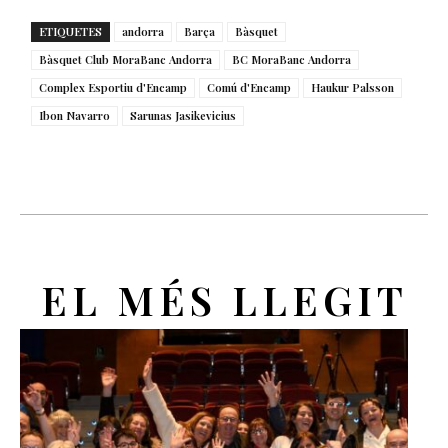
ETIQUETES
andorra
Barça
Bàsquet
Bàsquet Club MoraBanc Andorra
BC MoraBanc Andorra
Complex Esportiu d'Encamp
Comú d'Encamp
Haukur Palsson
Ibon Navarro
Sarunas Jasikevicius
EL MÉS LLEGIT