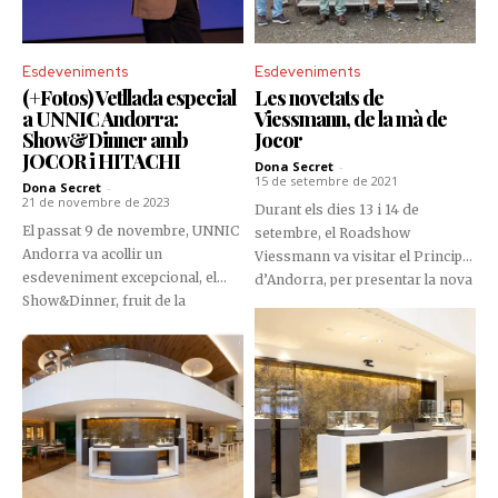
Esdeveniments
Esdeveniments
(+Fotos) Vetllada especial
Les novetats de
a UNNIC Andorra:
Viessmann, de la mà de
Show&Dinner amb
Jocor
JOCOR i HITACHI
Dona Secret
-
15 de setembre de 2021
Dona Secret
-
21 de novembre de 2023
Durant els dies 13 i 14 de
El passat 9 de novembre, UNNIC
setembre, el Roadshow
Andorra va acollir un
Viessmann va visitar el Principat
esdeveniment excepcional, el
d’Andorra, per presentar la nova
Show&Dinner, fruit de la
gamma de productes als clients
col·laboració entre JOCOR i
professionals del país.
HITACHI. Aquesta iniciativa va
fusionar l'entreteniment amb la
innovació tecnològica, creant
una experiència única per als
assistents.