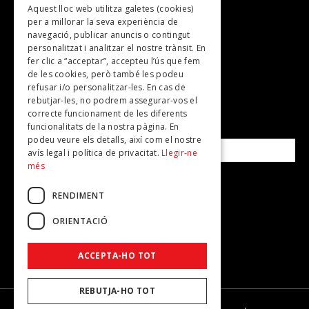
Aquest lloc web utilitza galetes (cookies)
TV
per a millorar la seva experiència de
Plans per fer
navegació, publicar anuncis o contingut
personalitzat i analitzar el nostre trànsit. En
Revistes
fer clic a “acceptar”, accepteu l’ús que fem
de les cookies, però també les podeu
refusar i/o personalitzar-les. En cas de
SUBSCRIU-TE A LA NOSTRA NEWSLETTER!
rebutjar-les, no podrem assegurar-vos el
correcte funcionament de les diferents
funcionalitats de la nostra pàgina. En
Correu electrònic*
podeu veure els detalls, així com el nostre
avís legal i política de privacitat.
Llegir-ne
més
Accepto la
política de privacitat
RENDIMENT
ORIENTACIÓ
ACCEPTA-HO TOT
REBUTJA-HO TOT