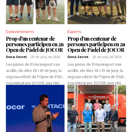
Esdeveniments
Esports
Prop d’un centenar de
Prop d’un centenar de
persones participen en 2n
persones participen en 2n
Open de Pàdel de JOCOR
Open de Pàdel de JOCOR
Dona Secret
-
29 de juny de 2026
Dona Secret
-
20 de juny de 2026
Les pistes de Princiesport van
Les pistes de Princiesport van
acollir, els dies 18 i 19 de juny, la
acollir, els dies 18 i 19 de juny, la
segona edició de l’Open de Pàdel
segona edició de l’Open de Pàdel
organitzat per JOCOR, una cita
organitzat per JOCOR, una cita
esportiva i social que va aplegar
esportiva i social que va aplegar
prop d’un centenar de
prop d’un centenar de
participants entre col·laboradors,
participants entre col·laboradors,
clients i amics de l’empresa.
clients i amics de l’empresa.