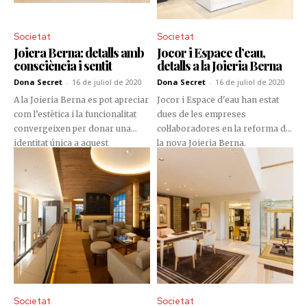
Societat
Societat
Joiera Berna: detalls amb
Jocor i Espace d’eau,
consciència i sentit
detalls a la Joieria Berna
Dona Secret
-
16 de juliol de 2020
Dona Secret
-
16 de juliol de 2020
A la Joieria Berna es pot apreciar
Jocor i Espace d'eau han estat
com l’estètica i la funcionalitat
dues de les empreses
convergeixen per donar una
col·laboradores en la reforma de
identitat única a aquest
la nova Joieria Berna.
establiment de luxe.
Descobreix el que han aportat.
Societat
Societat