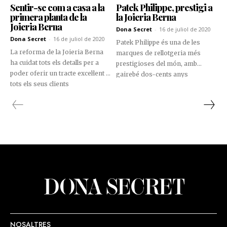
Sentir-se com a casa a la
Patek Philippe, prestigi a
primera planta de la
la Joieria Berna
Joieria Berna
Dona Secret
-
16 de juliol de 2020
Dona Secret
-
16 de juliol de 2020
Patek Philippe és una de les
La reforma de la Joieria Berna
marques de rellotgeria més
ha cuidat tots els detalls per a
prestigioses del món, amb
poder oferir un tracte excel·lent a
gairebé dos-cents anys
tots els seus clients
d’història, ja que la seva activitat
va començar l’any 1839.
NOSALTRES