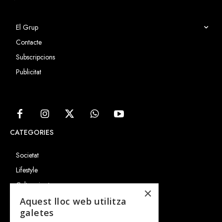
El Grup
Contacte
Subscripcions
Publicitat
CATEGORIES
Societat
Lifestyle
Cultura i art
×
Entrevistes
Aquest lloc web utilitza
galetes
Gastronomia