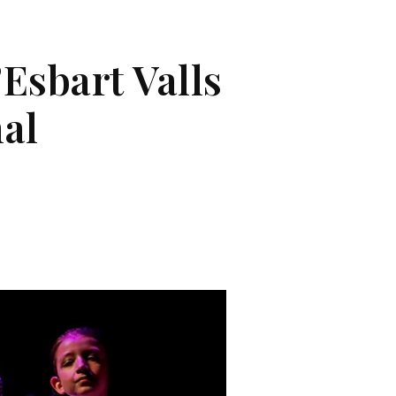
’Esbart Valls
nal