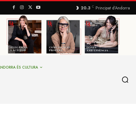
C
20.3
Principat d’Andorra
ANDORRA ÉS CULTURA