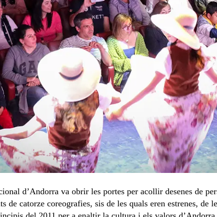
cional d’Andorra va obrir les portes per acollir desenes de pe
ts de catorze coreografies, sis de les quals eren estrenes, de 
incipis del 2011 per a enaltir la cultura i els valors d’Andorra