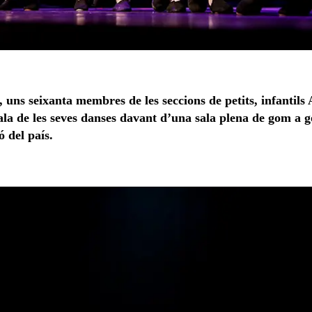
uns seixanta membres de les seccions de petits, infantils A,
ala de les seves danses davant d’una sala plena de gom a 
ó del país.