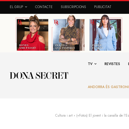
EL GRUP
CONTACTE
SUBSCRIPCIONS
PUBLICITAT
TV
REVISTES
ANDORRA ÉS GASTRON
Cultura i art
(+Fotos) El jovent i la canalla de l’Es