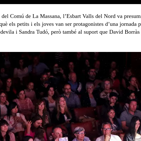
 del Comú de La Massana, l’Esbart Valls del Nord va presumi
è els petits i els joves van ser protagonistes d’una jornada pl
pdevila i Sandra Tudó, però també al suport que David Borràs v