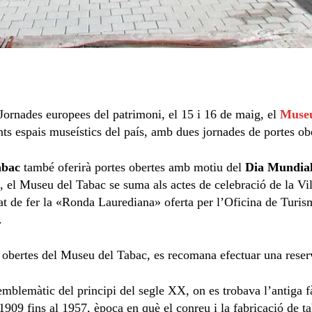
Jornades europees del patrimoni, el 15 i 16 de maig, el
Museu
ents espais museístics del país, amb dues jornades de portes ob
abac
també oferirà portes obertes amb motiu del
Dia Mundial
, el Museu del Tabac se suma als actes de celebració de la Vi
litat de fer la «Ronda Laurediana» oferta per l’Oficina de Turi
.
es obertes del Museu del Tabac, es recomana efectuar una reser
emblemàtic del principi del segle XX, on es trobava l’antiga f
1909 fins al 1957, època en què el conreu i la fabricació de t