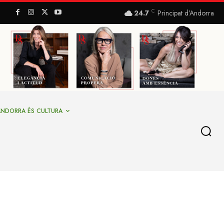
C
24.7
Principat d’Andorra
ANDORRA ÉS CULTURA