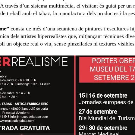
A través d’un sistema multimèdia, el visitant és guiat per un r
 de treball amb el tabac, la manufactura dels productes i la se
sme”
consta de més d’una setantena de pintures i escultures hip
cnica dels artistes hiperrealistes que, mitjançant tècniques di
li un objecte real o viu, sense pinzellades ni textures visibles