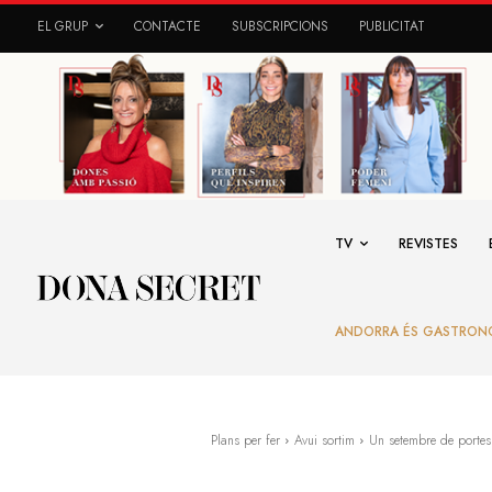
EL GRUP
CONTACTE
SUBSCRIPCIONS
PUBLICITAT
TV
REVISTES
ANDORRA ÉS GASTRON
Plans per fer
Avui sortim
Un setembre de portes