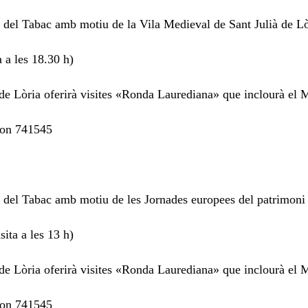
 del Tabac amb motiu de la Vila Medieval de Sant Julià de Lò
a a les 18.30 h)
 de Lòria oferirà visites «Ronda Laurediana» que inclourà el
èfon 741545
 del Tabac amb motiu de les Jornades europees del patrimoni
sita a les 13 h)
 de Lòria oferirà visites «Ronda Laurediana» que inclourà el
èfon 741545