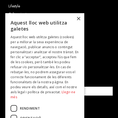
Lifestyle
Cultura i art
×
Entrevistes
Aquest lloc web utilitza
galetes
Gastronomia
Aquest lloc web utilitza galetes (cookies)
TV
per a millorar la seva experiència de
Plans per fer
navegació, publicar anuncis o contingut
personalitzat i analitzar el nostre trànsit. En
Revistes
fer clic a “acceptar”, accepteu l’ús que fem
de les cookies, però també les podeu
refusar i/o personalitzar-les. En cas de
SUBSCRIU-TE A LA NOSTRA NEWSLETTER!
rebutjar-les, no podrem assegurar-vos el
correcte funcionament de les diferents
funcionalitats de la nostra pàgina. En
Correu electrònic*
podeu veure els detalls, així com el nostre
avís legal i política de privacitat.
Llegir-ne
més
Accepto la
política de privacitat
RENDIMENT