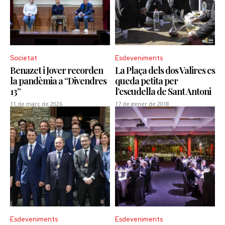
Societat
Esdeveniments
Benazet i Jover recorden
La Plaça dels dos Valires es
la pandèmia a “Divendres
queda petita per
13”
l’escudella de Sant Antoni
11 de març de 2026
17 de gener de 2018
Esdeveniments
Esdeveniments