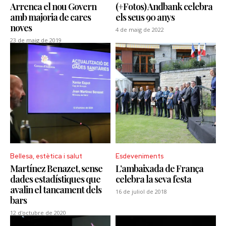
Arrenca el nou Govern
(+Fotos) Andbank celebra
amb majoria de cares
els seus 90 anys
noves
4 de maig de 2022
23 de maig de 2019
Bellesa, estètica i salut
Esdeveniments
Martínez Benazet, sense
L’ambaixada de França
dades estadístiques que
celebra la seva festa
avalin el tancament dels
16 de juliol de 2018
bars
12 d'octubre de 2020