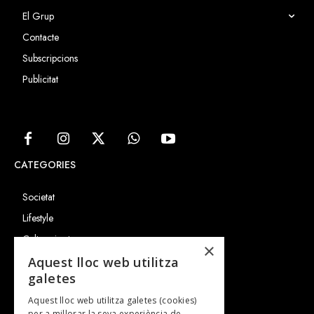
El Grup
Contacte
Subscripcions
Publicitat
CATEGORIES
Societat
Lifestyle
Cultura i art
×
Entrevistes
Aquest lloc web utilitza
galetes
Gastronomia
Aquest lloc web utilitza galetes (cookies)
TV
per a millorar la seva experiència de