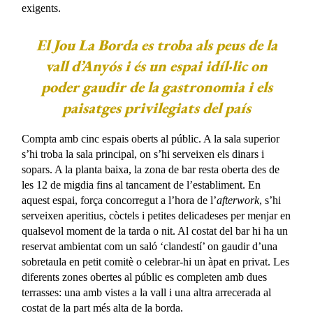
exigents.
El Jou La Borda es troba als peus de la
vall d’Anyós i és un espai idíl·lic on
poder gaudir de la gastronomia i els
paisatges privilegiats del país
Compta amb cinc espais oberts al públic. A la sala superior
s’hi troba la sala principal, on s’hi serveixen els dinars i
sopars. A la planta baixa, la zona de bar resta oberta des de
les 12 de migdia fins al tancament de l’establiment. En
aquest espai, força concorregut a l’hora de l’
afterwork
, s’hi
serveixen aperitius, còctels i petites delicadeses per menjar en
qualsevol moment de la tarda o nit. Al costat del bar hi ha un
reservat ambientat com un saló ‘clandestí’ on gaudir d’una
sobretaula en petit comitè o celebrar-hi un àpat en privat. Les
diferents zones obertes al públic es completen amb dues
terrasses: una amb vistes a la vall i una altra arrecerada al
costat de la part més alta de la borda.