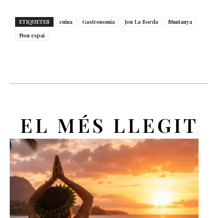
ETIQUETES
cuina
Gastronomia
Jou La Borda
Muntanya
Nou espai
EL MÉS LLEGIT