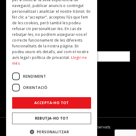
Plans per fer
navegació, publicar anuncis o contingut
personalitzat i analitzar el nostre trànsit. En
Revistes
fer clic a “acceptar”, accepteu l’ús que fem
de les cookies, però també les podeu
refusar i/o personalitzar-les. En cas de
SUBSCRIU-TE A LA NOSTRA NEWSLETTER!
rebutjar-les, no podrem assegurar-vos el
correcte funcionament de les diferents
funcionalitats de la nostra pàgina. En
Correu electrònic*
podeu veure els detalls, així com el nostre
avís legal i política de privacitat.
Llegir-ne
més
Accepto la
política de privacitat
RENDIMENT
ORIENTACIÓ
ACCEPTA-HO TOT
REBUTJA-HO TOT
© 2026 - Dona Secret - Tots els drets reservats.
PERSONALITZAR