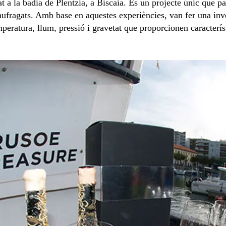
t a la badia de Plentzia, a Biscaia. És un projecte únic que pa
naufragats. Amb base en aquestes experiències, van fer una inv
peratura, llum, pressió i gravetat que proporcionen caracterís