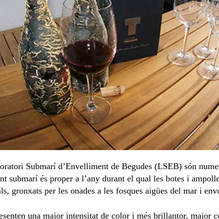
aboratori Submarí d’Envelliment de Begudes (LSEB) són numera
nt submarí és proper a l’any durant el qual les botes i ampol
ls, gronxats per les onades a les fosques aigües del mar i env
esenten una major intensitat de color i més brillantor, major 