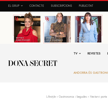
EL GRUP
CONTACTE
SUBSCRIPCIONS
PUBLICITAT
TV
REVISTES
ANDORRA ÉS GASTRON
Lifestyle
Gastronomia i begudes
Nectarvi porta 