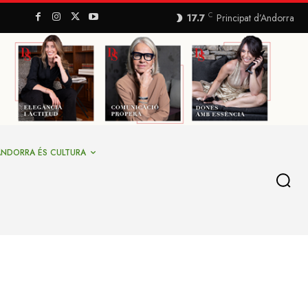
C
17.7
Principat d’Andorra
ANDORRA ÉS CULTURA