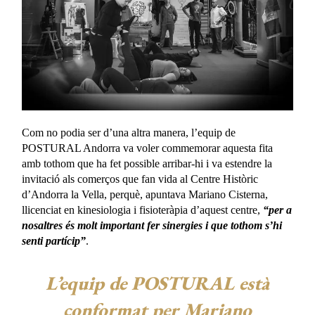
Com no podia ser d’una altra manera, l’equip de
POSTURAL Andorra va voler commemorar aquesta fita
amb tothom que ha fet possible arribar-hi i va estendre la
invitació als comerços que fan vida al Centre Històric
d’Andorra la Vella, perquè, apuntava Mariano Cisterna,
llicenciat en kinesiologia i fisioteràpia d’aquest centre,
“per a
nosaltres és molt important fer sinergies i que tothom s’hi
senti partícip”
.
L’equip de POSTURAL està
conformat per Mariano