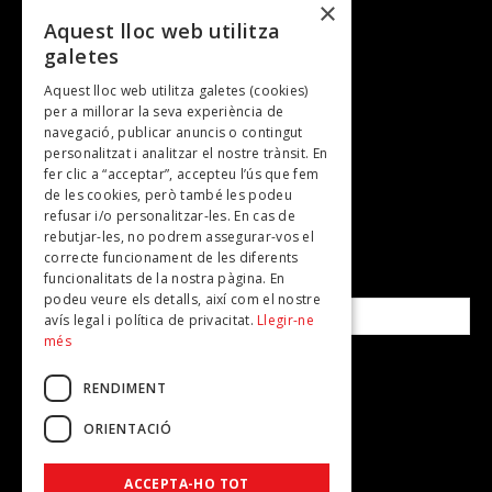
×
Entrevistes
Aquest lloc web utilitza
galetes
Gastronomia
Aquest lloc web utilitza galetes (cookies)
TV
per a millorar la seva experiència de
Plans per fer
navegació, publicar anuncis o contingut
personalitzat i analitzar el nostre trànsit. En
Revistes
fer clic a “acceptar”, accepteu l’ús que fem
de les cookies, però també les podeu
refusar i/o personalitzar-les. En cas de
SUBSCRIU-TE A LA NOSTRA NEWSLETTER!
rebutjar-les, no podrem assegurar-vos el
correcte funcionament de les diferents
funcionalitats de la nostra pàgina. En
Correu electrònic*
podeu veure els detalls, així com el nostre
avís legal i política de privacitat.
Llegir-ne
més
Accepto la
política de privacitat
RENDIMENT
ORIENTACIÓ
ACCEPTA-HO TOT