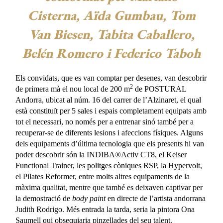
Cisterna, Aïda Gumbau, Tom
Van Biesen, Tabita Caballero,
Belén Romero i Federico Taboh
Els convidats, que es van comptar per desenes, van descobrir
2
de primera mà el nou local de 200 m
de POSTURAL
Andorra, ubicat al núm. 16 del carrer de l’Alzinaret, el qual
està constituït per 5 sales i espais completament equipats amb
tot el necessari, no només per a entrenar sinó també per a
recuperar-se de diferents lesions i afeccions físiques. Alguns
dels equipaments d’última tecnologia que els presents hi van
poder descobrir són la INDIBA®Activ CT8, el Keiser
Functional Trainer, les politges còniques RSP, la Hypervolt,
el Pilates Reformer, entre molts altres equipaments de la
màxima qualitat, mentre que també es deixaven captivar per
la demostració de
body paint
en directe de l’artista andorrana
Judith Rodrigo. Més entrada la tarda, seria la pintora Ona
Saumell qui obsequiaria pinzellades del seu talent.