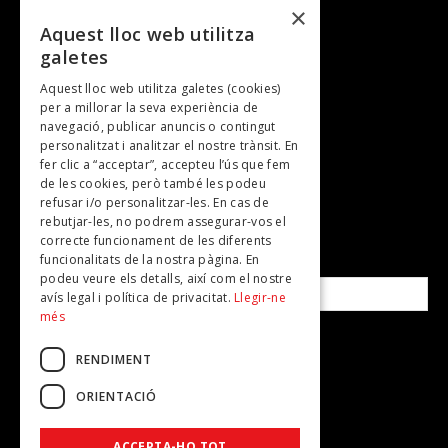
Cultura i art
×
Entrevistes
Aquest lloc web utilitza
galetes
Gastronomia
Aquest lloc web utilitza galetes (cookies)
TV
per a millorar la seva experiència de
Plans per fer
navegació, publicar anuncis o contingut
personalitzat i analitzar el nostre trànsit. En
Revistes
fer clic a “acceptar”, accepteu l’ús que fem
de les cookies, però també les podeu
refusar i/o personalitzar-les. En cas de
SUBSCRIU-TE A LA NOSTRA NEWSLETTER!
rebutjar-les, no podrem assegurar-vos el
correcte funcionament de les diferents
funcionalitats de la nostra pàgina. En
Correu electrònic*
podeu veure els detalls, així com el nostre
avís legal i política de privacitat.
Llegir-ne
més
Accepto la
política de privacitat
RENDIMENT
ORIENTACIÓ
ACCEPTA-HO TOT