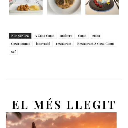
ETIQUETES
A Casa Canut
andorra
Canut
cuina
Gastronomia
innovació
restaurant
Restaurant A Casa Canut
xef
EL MÉS LLEGIT