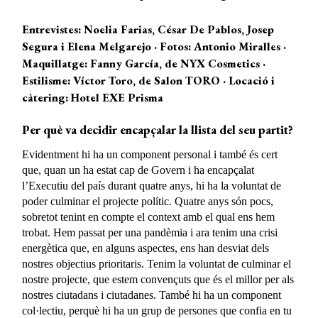
Entrevistes: Noelia Farias, César De Pablos, Josep
Segura i Elena Melgarejo · Fotos: Antonio Miralles ·
Maquillatge: Fanny García, de NYX Cosmetics ·
Estilisme: Víctor Toro, de Salon TORO · Locació i
càtering: Hotel EXE Prisma
Per què va decidir encapçalar la llista del seu partit?
Evidentment hi ha un component personal i també és cert
que, quan un ha estat cap de Govern i ha encapçalat
l’Executiu del país durant quatre anys, hi ha la voluntat de
poder culminar el projecte polític. Quatre anys són pocs,
sobretot tenint en compte el context amb el qual ens hem
trobat. Hem passat per una pandèmia i ara tenim una crisi
energètica que, en alguns aspectes, ens han desviat dels
nostres objectius prioritaris. Tenim la voluntat de culminar el
nostre projecte, que estem convençuts que és el millor per als
nostres ciutadans i ciutadanes. També hi ha un component
col·lectiu, perquè hi ha un grup de persones que confia en tu