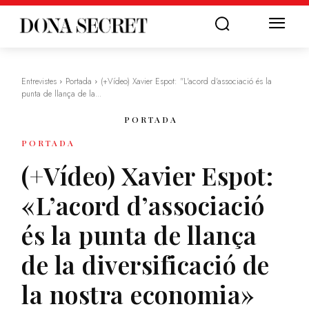
Entrevistes
Portada
(+Vídeo) Xavier Espot: "L'acord d'associació és la
punta de llança de la...
PORTADA
PORTADA
(+Vídeo) Xavier Espot:
«L’acord d’associació
és la punta de llança
de la diversificació de
la nostra economia»