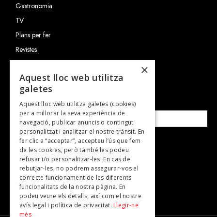
Gastronomia
TV
Plans per fer
Revistes
×
Aquest lloc web utilitza
SUBSCRIU-TE A LA NOSTRA NEWSLETTER!
galetes
Correu electrònic*
Aquest lloc web utilitza galetes (cookies)
per a millorar la seva experiència de
navegació, publicar anuncis o contingut
personalitzat i analitzar el nostre trànsit. En
fer clic a “acceptar”, accepteu l’ús que fem
Accepto la
política de privacitat
de les cookies, però també les podeu
refusar i/o personalitzar-les. En cas de
rebutjar-les, no podrem assegurar-vos el
correcte funcionament de les diferents
funcionalitats de la nostra pàgina. En
podeu veure els detalls, així com el nostre
avís legal i política de privacitat.
Llegir-ne
més