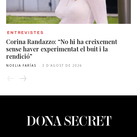
ENTREVISTES
Corina Randazzo: “No hi ha creixement
sense haver experimentat el buit i la
rendició”
NOELIA FARÍAS
-
3 D'AGOST DE 2026