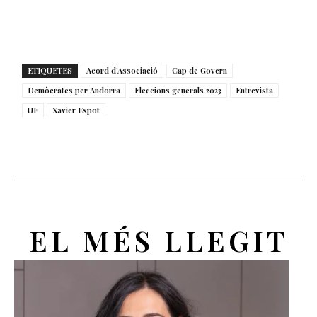
ETIQUETES
Acord d'Associació
Cap de Govern
Demòcrates per Andorra
Eleccions generals 2023
Entrevista
UE
Xavier Espot
EL MÉS LLEGIT