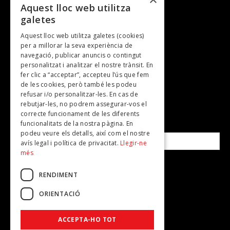
Entrevistes
Aquest lloc web utilitza
galetes
Gastronomia
Aquest lloc web utilitza galetes (cookies)
TV
per a millorar la seva experiència de
Plans per fer
navegació, publicar anuncis o contingut
personalitzat i analitzar el nostre trànsit. En
Revistes
fer clic a “acceptar”, accepteu l’ús que fem
de les cookies, però també les podeu
refusar i/o personalitzar-les. En cas de
SUBSCRIU-TE A LA NOSTRA NEWSLETTER!
rebutjar-les, no podrem assegurar-vos el
correcte funcionament de les diferents
funcionalitats de la nostra pàgina. En
Correu electrònic*
podeu veure els detalls, així com el nostre
avís legal i política de privacitat.
Llegir-ne
més
Accepto la
política de privacitat
RENDIMENT
ORIENTACIÓ
ACCEPTA-HO TOT