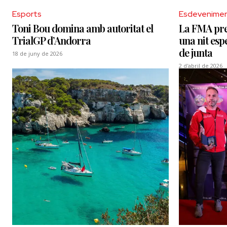
Esports
Esdevenime
Toni Bou domina amb autoritat el
La FMA prem
TrialGP d’Andorra
una nit esp
de junta
18 de juny de 2026
2 d'abril de 2026