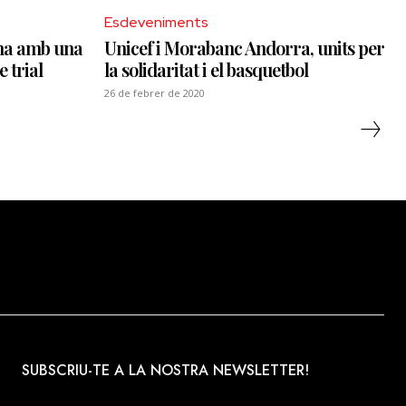
Esdeveniments
rna amb una
Unicef i Morabanc Andorra, units per
 trial
la solidaritat i el basquetbol
26 de febrer de 2020
SUBSCRIU-TE A LA NOSTRA NEWSLETTER!