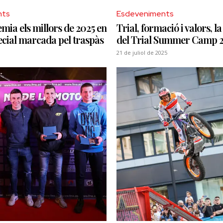
nts
Esdeveniments
ia els millors de 2025 en
Trial, formació i valors, l
ecial marcada pel traspàs
del Trial Summer Camp 
21 de juliol de 2025