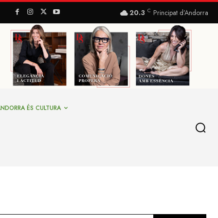
C
20.3
Principat d’Andorra
ANDORRA ÉS CULTURA