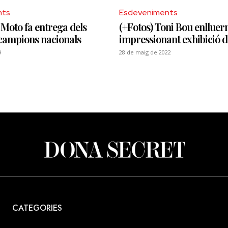
nts
Esdeveniments
a Moto fa entrega dels
(+Fotos) Toni Bou enllue
 campions nacionals
impressionant exhibició de
9
28 de maig de 2022
CATEGORIES