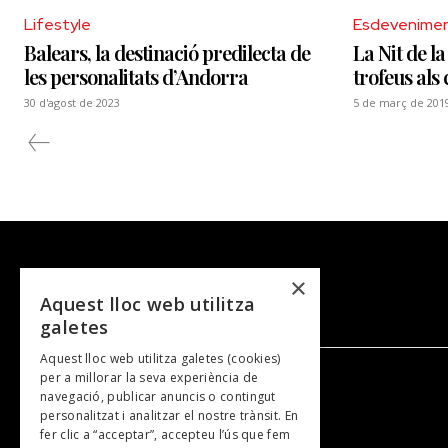
Lifestyle
Esdevenime
Balears, la destinació predilecta de
La Nit de l
les personalitats d’Andorra
trofeus als
30 d'agost de 2023
5 de març de 201
×
Aquest lloc web utilitza
galetes
Aquest lloc web utilitza galetes (cookies)
per a millorar la seva experiència de
navegació, publicar anuncis o contingut
NOSALTRES
personalitzat i analitzar el nostre trànsit. En
fer clic a “acceptar”, accepteu l’ús que fem